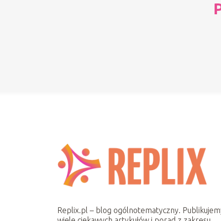
P
Replix.pl – blog ogólnotematyczny. Publikujem
wiele ciekawych artykułów i porad z zakresu