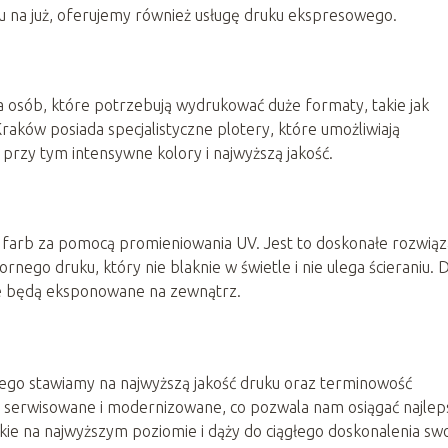
ku na już, oferujemy również usługę druku ekspresowego.
 osób, które potrzebują wydrukować duże formaty, takie jak
raków posiada specjalistyczne plotery, które umożliwiają
 przy tym intensywne kolory i najwyższą jakość.
 farb za pomocą promieniowania UV. Jest to doskonałe rozwiąz
nego druku, który nie blaknie w świetle i nie ulega ścieraniu. 
óre będą eksponowane na zewnątrz.
latego stawiamy na najwyższą jakość druku oraz terminowość
nie serwisowane i modernizowane, co pozwala nam osiągać najle
kie na najwyższym poziomie i dąży do ciągłego doskonalenia sw