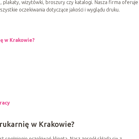
, plakaty, wizytówki, broszury czy katalogi. Nasza firma oferuje
szystkie oczekiwania dotyczące jakości i wyglądu druku.
ię w Krakowie?
racy
rukarnię w Krakowie?
t spełnienie oczekiwań klienta. Nasz zespół składa się z