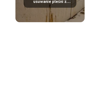
usuwanie pleśni z
łazienki