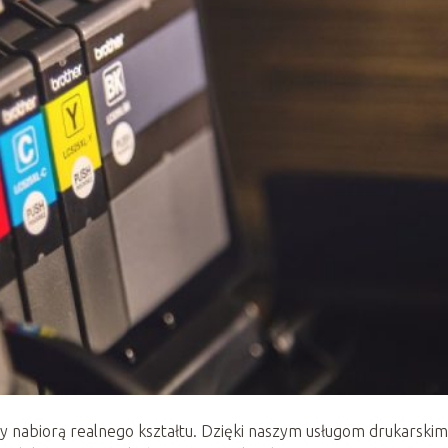
y nabiorą realnego kształtu. Dzięki naszym usługom drukarskim