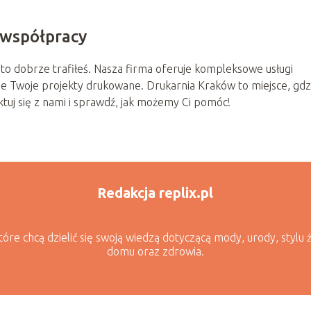
 współpracy
 to dobrze trafiłeś. Nasza firma oferuje kompleksowe usługi
ie Twoje projekty drukowane. Drukarnia Kraków to miejsce, gdz
tuj się z nami i sprawdź, jak możemy Ci pomóc!
Redakcja replix.pl
óre chcą dzielić się swoją wiedzą dotyczącą mody, urody, stylu 
domu oraz zdrowia.