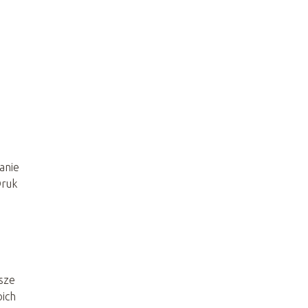
anie
Druk
psze
oich