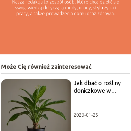
Nasza redakcja to zespół osób, które chcą dzielić się
swoją wiedzą dotyczącą mody, urody, stylu życia i
pracy, a także prowadzenia domu oraz zdrowia.
Może Cię również zainteresować
Jak dbać o rośliny
doniczkowe w
domu?
2023-01-25