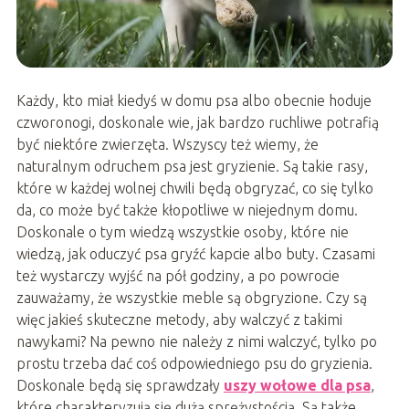
Każdy, kto miał kiedyś w domu psa albo obecnie hoduje
czworonogi, doskonale wie, jak bardzo ruchliwe potrafią
być niektóre zwierzęta. Wszyscy też wiemy, że
naturalnym odruchem psa jest gryzienie. Są takie rasy,
które w każdej wolnej chwili będą obgryzać, co się tylko
da, co może być także kłopotliwe w niejednym domu.
Doskonale o tym wiedzą wszystkie osoby, które nie
wiedzą, jak oduczyć psa gryźć kapcie albo buty. Czasami
też wystarczy wyjść na pół godziny, a po powrocie
zauważamy, że wszystkie meble są obgryzione. Czy są
więc jakieś skuteczne metody, aby walczyć z takimi
nawykami? Na pewno nie należy z nimi walczyć, tylko po
prostu trzeba dać coś odpowiedniego psu do gryzienia.
Doskonale będą się sprawdzały
uszy wołowe dla psa
,
które charakteryzują się dużą sprężystością. Są także