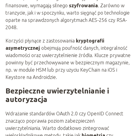
finansowe, wymagają silnego
szyfrowania
. Zarówno w
tranzycie, jak i w spoczynku, warto sięgnąć po technologie
oparte na sprawdzonych algorytmach AES-256 czy RSA-
2048.
Korzyści płynące z zastosowania
kryptografii
asymetrycznej
obejmują poufność danych, integralność
wiadomości oraz uwierzytelnienie źródła. Klucze prywatne
powinny być przechowywane w bezpiecznym magazynie,
np. w module HSM lub przy użyciu KeyChain na iOS i
Keystore na Androidzie.
Bezpieczne uwierzytelnianie i
autoryzacja
Wdrażanie standardów OAuth 2.0 czy OpenID Connect
znacząco poprawia poziom zabezpieczeń
uwierzytelniania. Warto dodatkowo zintegrować
wieloskładnikowe metody, takie jak
biometria
czy